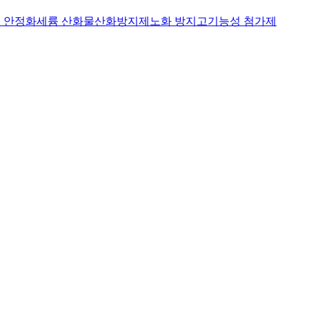
 안정화
세륨 산화물
산화방지제
노화 방지
고기능성 첨가제