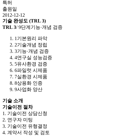
특허
출원일
2012-12-12
기술 완성도 (TRL 3)
TRL
3
/
9
단계
기능·개념 검증
1
기본원리 파악
2
기술개념 정립
3
기능·개념 검증
4
연구실 성능검증
5
유사환경 검증
6
파일럿 시제품
7
실환경 시제품
8
상용화 인증
9
사업화 양산
기술 소개
기술이전 절차
1. 기술이전 상담신청
2. 연구자 미팅
3. 기술이전 유형결정
4. 계약서 작성 및 검토