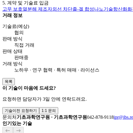
5. 계약 및 기술료 입금
고무 보호
열분해 제조
자외선 차단
졸-겔 합성
나노기술
항산화
화
거래 정보
기술료(예상)
협의
판매 방식
직접 거래
판매 상태
판매중
거래 방식
노하우 · 연구 협력 · 특허 매매 · 라이선스
목록
이 기술이 마음에 드세요?
요청하면 담당자가 3일 안에 연락드려요.
기술이전 요청하기
1:1 문의
문의처
기초과학연구원
·
기초과학연구원
042-878-9118
ipr@ibs.re
인기있는 기술