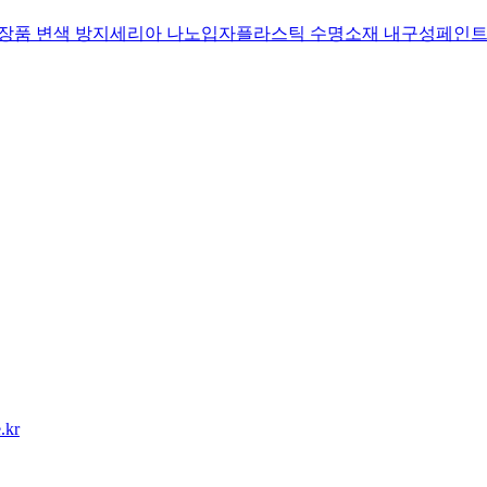
장품 변색 방지
세리아 나노입자
플라스틱 수명
소재 내구성
페인트
.kr