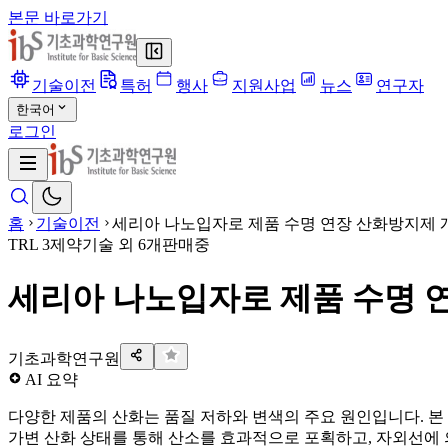
본문 바로가기
기술이전
특허
행사
지원사업
뉴스
연구자
한국어
로그인
홈
기술이전
세리아 나노입자로 제품 수명 연장 산화방지제 
TRL
3
제약기술 외 6개
판매중
세리아 나노입자로 제품 수명 
기초과학연구원
AI 요약
다양한 제품의 산화는 품질 저하와 변색의 주요 원인입니다. 
가변 산화 상태를 통해 산소를 효과적으로 포획하고, 자외선에 의