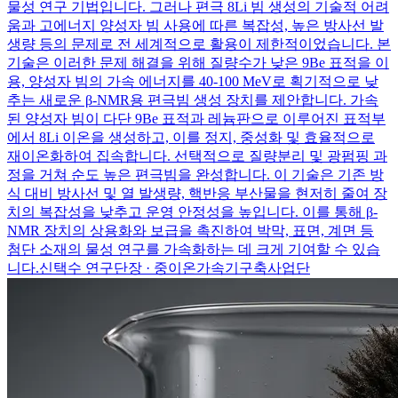
물성 연구 기법입니다. 그러나 편극 8Li 빔 생성의 기술적 어려
움과 고에너지 양성자 빔 사용에 따른 복잡성, 높은 방사선 발
생량 등의 문제로 전 세계적으로 활용이 제한적이었습니다. 본
기술은 이러한 문제 해결을 위해 질량수가 낮은 9Be 표적을 이
용, 양성자 빔의 가속 에너지를 40-100 MeV로 획기적으로 낮
추는 새로운 β-NMR용 편극빔 생성 장치를 제안합니다. 가속
된 양성자 빔이 다단 9Be 표적과 레늄판으로 이루어진 표적부
에서 8Li 이온을 생성하고, 이를 정지, 중성화 및 효율적으로
재이온화하여 집속합니다. 선택적으로 질량분리 및 광펌핑 과
정을 거쳐 순도 높은 편극빔을 완성합니다. 이 기술은 기존 방
식 대비 방사선 및 열 발생량, 핵반응 부산물을 현저히 줄여 장
치의 복잡성을 낮추고 운영 안정성을 높입니다. 이를 통해 β-
NMR 장치의 상용화와 보급을 촉진하여 박막, 표면, 계면 등
첨단 소재의 물성 연구를 가속화하는 데 크게 기여할 수 있습
니다.
신택수 연구단장 · 중이온가속기구축사업단