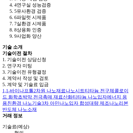
4
연구실 성능검증
5
유사환경 검증
6
파일럿 시제품
7
실환경 시제품
8
상용화 인증
9
사업화 양산
기술 소개
기술이전 절차
1. 기술이전 상담신청
2. 연구자 미팅
3. 기술이전 유형결정
4. 계약서 작성 및 검토
5. 계약 및 기술료 입금
1,1-바이나프톨
2차원 나노재료
나노시트
티타늄 전구체
콜로이
드 화학
초박막 전극
촉매 재료
산화티타늄 나노입자
에너지 응
용
친환경 나노기술
3차 아민
나노입자 합성
대량 제조
나노리본
반도체 나노소재
거래 정보
기술료(예상)
협의