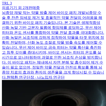
TRL
3
의료기기 외 2개
판매중
뇌종양 재발 막는 약물 방출 제어 바이오 패치 개발
뇌종양 수
술 후 잔존 암세포 제거 및 효율적인 약물 전달의 어려움을 해
결하기 위한 바이오 패치 기술입니다. 본 기술은 생체적합성
산화 녹말 기반 고분자 필름에 항암제를 로딩하고, 무선 제어
히터와 온도 센서를 통합하여 약물 전달 효과를 극대화합니다.
산화 녹말은 뇌조직에 강하게 접착하여 약물을 타겟 위치에 정
확히 전달하며, 산화 농도 조절로 약물 방출 속도를 제어할 수
있습니다. 무선 제어 바이오 금속 히터는 약물 확산을 촉진하
고 침투 깊이를 증대시키며, 바이오 센서는 히터의 온도를 실
시간으로 모니터링하여 과열로 인한 뇌조직 손상을 방지합니
다. 이 바이오 패치는 체내에서 자연 분해 및 흡수되어 제거 수
술이 필요 없으며, 정밀한 약물 전달과 안전성 확보를 통해 뇌
종양 치료의 효과와 환자의 생존율을 크게 향상시킬 수 있습니
다.
현택환 연구단장 · 나노입자 연구단