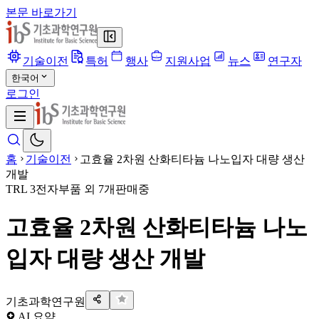
본문 바로가기
기술이전
특허
행사
지원사업
뉴스
연구자
한국어
로그인
홈
기술이전
고효율 2차원 산화티타늄 나노입자 대량 생산
개발
TRL
3
전자부품 외 7개
판매중
고효율 2차원 산화티타늄 나노
입자 대량 생산 개발
기초과학연구원
AI 요약