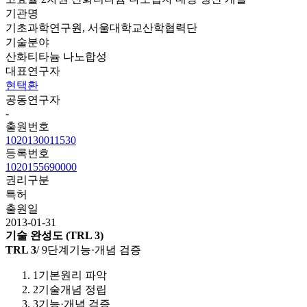
기관명
기초과학연구원, 서울대학교산학협력단
기술분야
산화티타늄 나노합성
대표연구자
현택환
공동연구자
-
출원번호
1020130011530
등록번호
1020155690000
권리구분
특허
출원일
2013-01-31
기술 완성도 (TRL 3)
TRL
3
/
9
단계
기능·개념 검증
1
기본원리 파악
2
기술개념 정립
3
기능·개념 검증