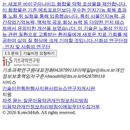
는 새로운 바이구아나이드 화합물 약학 조성물을 제안합니다.
이 화합물은 기존 메트포르민보다 우수한 인지기능 회복 효과
를 노화 쥐 실험을 통해 입증했습니다. 특히 사물인지능력, 공
간작업기억능력, 맥락적 공포 회상 능력 등 다양한 인지 테스
트에서 유의미한 개선을 보였습니다. 이 기술은 노화성 인지기
능 관련 질환으로 고통받는 환자들에게 새로운 치료 기회를 제
공하며 삶의 질 향상에 크게 기여할 것입니다.
신희섭 연구단장
· 인지 및 사회성 연구단
1:1 문의
기술이전 요청하기
기초과학연구원
대표전화
0428789118
이메일
ipr@ibs.re.kr
개인
정보보호책임자
구준서
mouth9@ibs.re.kr
0428789118
서비스
기술이전
특허
행사
지원사업
뉴스
연구자
게시판
지원
자주 묻는 질문
이용약관
개인정보처리방침
이용약관
개인정보처리방침
이메일무단수집거부
©
2026
KotechHub
. All rights reserved.