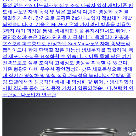
독성 없는 ZnS 나노입자로 심부 조직 다광자 영상 개발
기존 반
도체 나노입자의 독성 및 낮은 효율의 다광자 영상화 문제를
해결하기 위해, 망간으로 도핑된 ZnS 나노입자 접합체가 개발
되었습니다. 이 기술은 Mn2+ 이온의 가시광선 방출을 이용한
3광자 여기 과정을 통해, 생체적합성을 유지하면서도 뛰어난
광안정성과 높은 3광자 단면을 제공합니다. 올레일아민층과
포스포리피드층으로 안정화된 ZnS:Mn 나노입자에 종양표적
펩타이드나 항체 단백질 같은 기능성 생체분자를 접합하여, 특
정 세포나 조직을 표적화할 수 있습니다. 이를 통해 낮은 여기
전력으로도 심부 조직의 고해상도 영상을 획득할 수 있으며,
기존 형광단 대비 우수한 광안정성과 낮은 세포독성으로 생체
내 장기간 영상화 및 임상 적용 가능성을 높입니다. 유방암 종
양 모델에서의 성공적인 생체 내 영상화 및 뛰어난 생체적합성
시험 결과를 통해 그 실용적 가치가 입증되었습니다.
현택환 연
구단장 · 나노입자 연구단