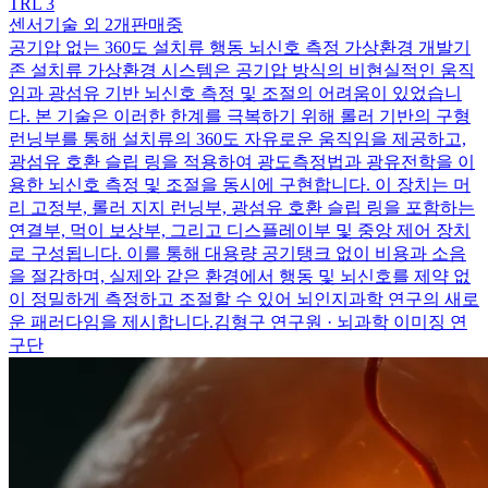
TRL
3
센서기술 외 2개
판매중
공기압 없는 360도 설치류 행동 뇌신호 측정 가상환경 개발
기
존 설치류 가상환경 시스템은 공기압 방식의 비현실적인 움직
임과 광섬유 기반 뇌신호 측정 및 조절의 어려움이 있었습니
다. 본 기술은 이러한 한계를 극복하기 위해 롤러 기반의 구형
런닝부를 통해 설치류의 360도 자유로운 움직임을 제공하고,
광섬유 호환 슬립 링을 적용하여 광도측정법과 광유전학을 이
용한 뇌신호 측정 및 조절을 동시에 구현합니다. 이 장치는 머
리 고정부, 롤러 지지 런닝부, 광섬유 호환 슬립 링을 포함하는
연결부, 먹이 보상부, 그리고 디스플레이부 및 중앙 제어 장치
로 구성됩니다. 이를 통해 대용량 공기탱크 없이 비용과 소음
을 절감하며, 실제와 같은 환경에서 행동 및 뇌신호를 제약 없
이 정밀하게 측정하고 조절할 수 있어 뇌인지과학 연구의 새로
운 패러다임을 제시합니다.
김형구 연구원 · 뇌과학 이미징 연
구단