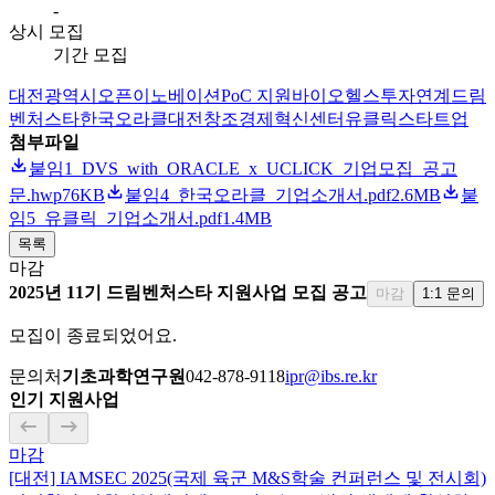
-
상시 모집
기간 모집
대전광역시
오픈이노베이션
PoC 지원
바이오헬스
투자연계
드림
벤처스타
한국오라클
대전창조경제혁신센터
유클릭
스타트업
첨부파일
붙임1_DVS_with_ORACLE_x_UCLICK_기업모집_공고
문.hwp
76KB
붙임4_한국오라클_기업소개서.pdf
2.6MB
붙
임5_유클릭_기업소개서.pdf
1.4MB
목록
마감
2025년 11기 드림벤처스타 지원사업 모집 공고
마감
1:1 문의
모집이 종료되었어요.
문의처
기초과학연구원
042-878-9118
ipr@ibs.re.kr
인기 지원사업
마감
[대전] IAMSEC 2025(국제 육군 M&S학술 컨퍼런스 및 전시회)