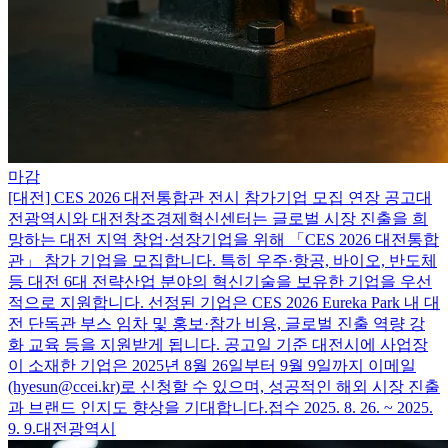
마감
[대전] CES 2026 대전통합관 전시 참가기업 모집 연장 공고
대
전광역시와 대전창조경제혁신센터는 글로벌 시장 진출을 희
망하는 대전 지역 창업·성장기업을 위해 「CES 2026 대전통합
관」 참가 기업을 모집합니다. 특히 우주·항공, 바이오, 반도체
등 대전 6대 전략산업 분야의 혁신기술을 보유한 기업을 우선
적으로 지원합니다. 선정된 기업은 CES 2026 Eureka Park 내 대
전 단독관 부스 임차 및 홍보·참가 비용, 글로벌 진출 역량 강
화 교육 등을 지원받게 됩니다. 공고일 기준 대전시에 사업장
이 소재한 기업은 2025년 8월 26일부터 9월 9일까지 이메일
(hyesun@ccei.kr)로 신청할 수 있으며, 성공적인 해외 시장 진출
과 브랜드 인지도 향상을 기대합니다.
접수 2025. 8. 26. ~ 2025.
9. 9.
대전광역시