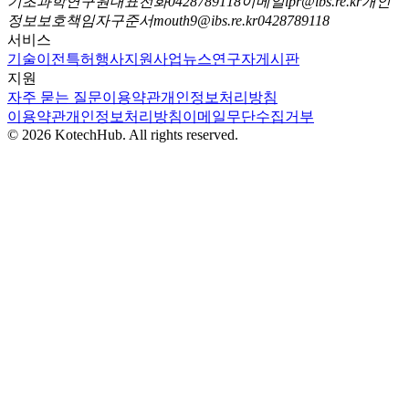
기초과학연구원
대표전화
0428789118
이메일
ipr@ibs.re.kr
개인
정보보호책임자
구준서
mouth9@ibs.re.kr
0428789118
서비스
기술이전
특허
행사
지원사업
뉴스
연구자
게시판
지원
자주 묻는 질문
이용약관
개인정보처리방침
이용약관
개인정보처리방침
이메일무단수집거부
©
2026
KotechHub
. All rights reserved.